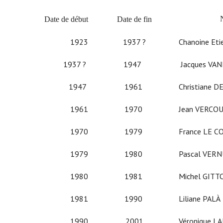
Date
de début
Date
de fin
1923
1937 ?
Chanoine Etien
1937 ?
1947
Jacques VAND
1947
1961
Christiane DES
1961
1970
Jean VERCOU
1970
1979
France LE CO
1979
1980
Pascal VERN
1980
1981
Michel GITT
1981
1990
Liliane PALÀ
1990
2001
Véronique LA