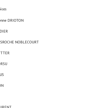
Nom
ne DRIOTON
IER
ROCHE NOBLECOURT
TTER
RSU
US
ON
URENT