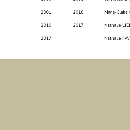
2001
2010
Marie-Claire C
2010
2017
Nathalie LIE
2017
Nathalie FAV