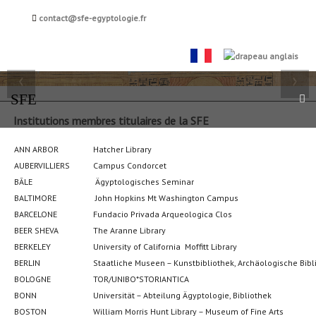
Société française
contact@sfe-egyptologie.fr
d'égyptologie
FR
EN
‹
›
SFE
Institutions membres titulaires de la SFE
ANN ARBOR
Hatcher Library
AUBERVILLIERS
Campus Condorcet
BÂLE
Ägyptologisches Seminar
BALTIMORE
John Hopkins Mt Washington Campus
BARCELONE
Fundacio Privada Arqueologica Clos
BEER SHEVA
The Aranne Library
BERKELEY
University of California Moffitt Library
BERLIN
Staatliche Museen – Kunstbibliothek, Archäologische Bibl
BOLOGNE
TOR/UNIBO*STORIANTICA
BONN
Universität – Abteilung Ägyptologie, Bibliothek
BOSTON
William Morris Hunt Library – Museum of Fine Arts