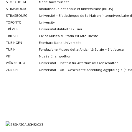
STOCKHOLM
Medelhavsmuseet
STRASBOURG
Bibliothèque nationale et universitaire (BNUS)
STRASBOURG
Université – Bibliothèque de la Maison interuniversitair
TORONTO
University
TRÈVES
Universitätsbibliothek Trier
TRIESTE
Civico Museo di Storia ed Arte Trieste
TÜBINGEN
Eberhard Karls Universität
TURIN
Fondazione Museo delle Antichità Egizie – Biblioteca
VIF
Musée Champollion
WÜRZBOURG
Universität – Institut für Altertumswissenschaften
ZÜRICH
Universität – UB – Geschichte Abteilung Ägyptologie (F. H