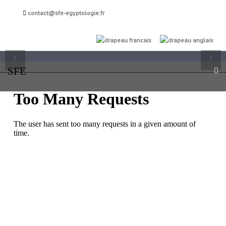
Société française
contact@sfe-egyptologie.fr
d'égyptologie
FR
EN
‹
›
SFE