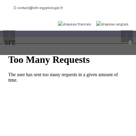
Société française
contact@sfe-egyptologie.fr
d'égyptologie
FR
EN
‹
›
SFE