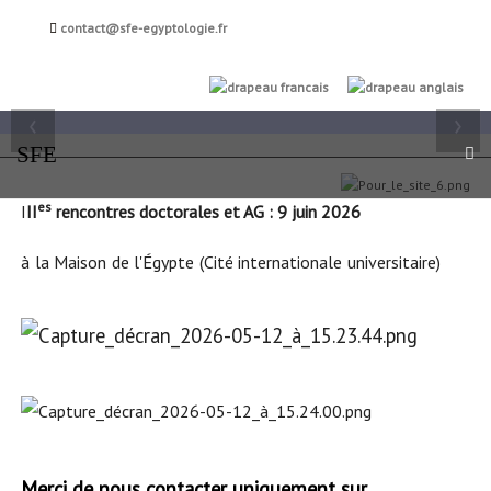
Société française
contact@sfe-egyptologie.fr
d'égyptologie
FR
EN
‹
›
SFE
es
I
II
rencontres doctorales et AG : 9 juin 2026
à la Maison de l'Égypte (Cité internationale universitaire)
Merci de nous contacter uniquement sur